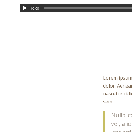
00:00
Lorem ipsum 
dolor. Aenea
nascetur ridi
sem.
Nulla c
vel, al