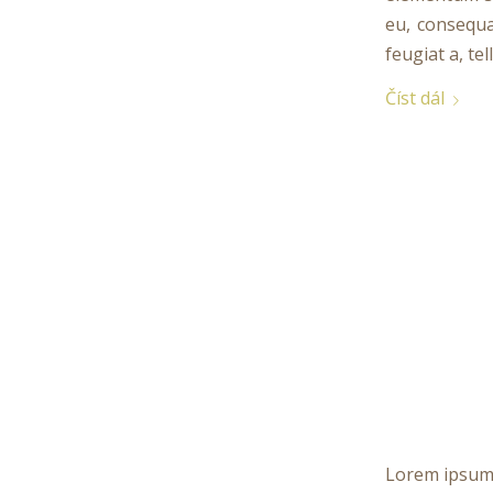
eu, consequa
feugiat a, tel
Číst dál
Lorem ipsum 