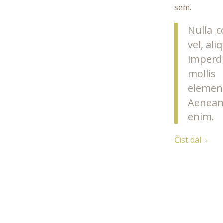
sem.
Nulla c
vel, al
imperdi
mollis
elemen
Aenean 
enim.
Číst dál