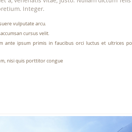
et a, venenatis vitae, justo. Nullam dictum feli
pretium. Integer.
uere vulputate arcu.
 accumsan cursus velit.
m ante ipsum primis in faucibus orci luctus et ultrices po
m, nisi quis porttitor congue