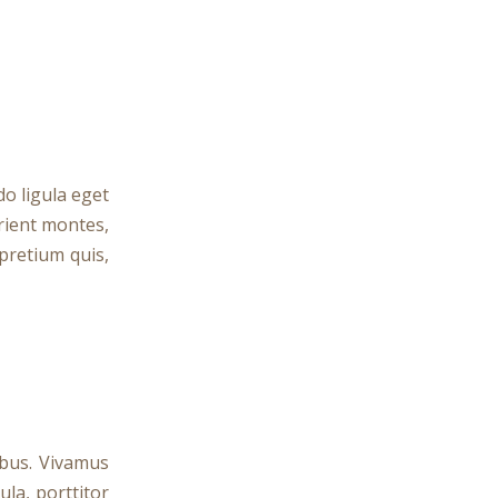
o ligula eget
rient montes,
 pretium quis,
ibus. Vivamus
la, porttitor