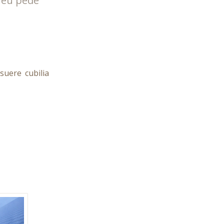
s eu pede
suere cubilia