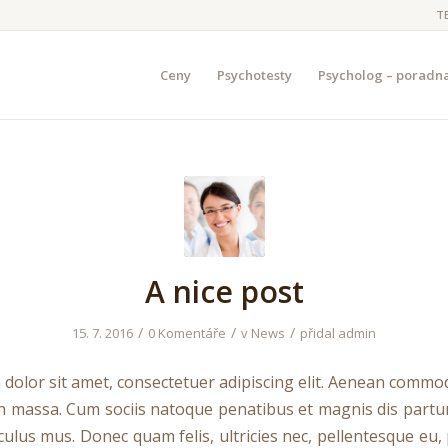
T
Ceny
Psychotesty
Psycholog – poradn
A nice post
/
/
/
15. 7. 2016
0 Komentáře
v
News
přidal
admin
dolor sit amet, consectetuer adipiscing elit. Aenean commod
n massa. Cum sociis natoque penatibus et magnis dis partu
culus mus. Donec quam felis, ultricies nec, pellentesque eu,