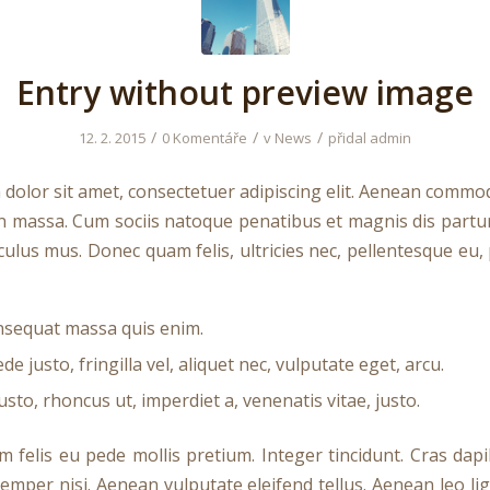
Entry without preview image
/
/
/
12. 2. 2015
0 Komentáře
v
News
přidal
admin
dolor sit amet, consectetuer adipiscing elit. Aenean commod
n massa. Cum sociis natoque penatibus et magnis dis partu
culus mus. Donec quam felis, ultricies nec, pellentesque eu,
nsequat massa quis enim.
e justo, fringilla vel, aliquet nec, vulputate eget, arcu.
usto, rhoncus ut, imperdiet a, venenatis vitae, justo.
m felis eu pede mollis pretium. Integer tincidunt. Cras dap
mper nisi. Aenean vulputate eleifend tellus. Aenean leo ligu