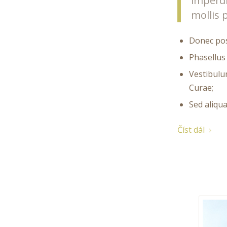
imperdi
mollis 
Donec pos
Phasellus
Vestibulu
Curae;
Sed aliqua
Číst dál