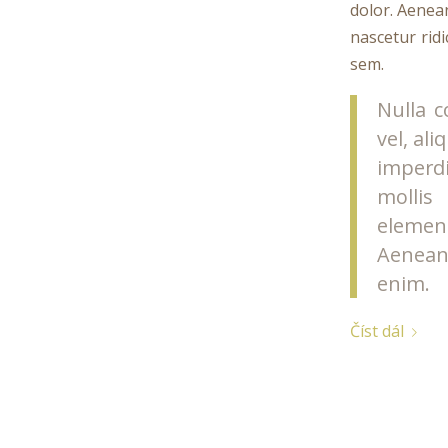
dolor. Aenea
nascetur ridi
sem.
Nulla c
vel, al
imperdi
mollis
elemen
Aenean 
enim.
Číst dál