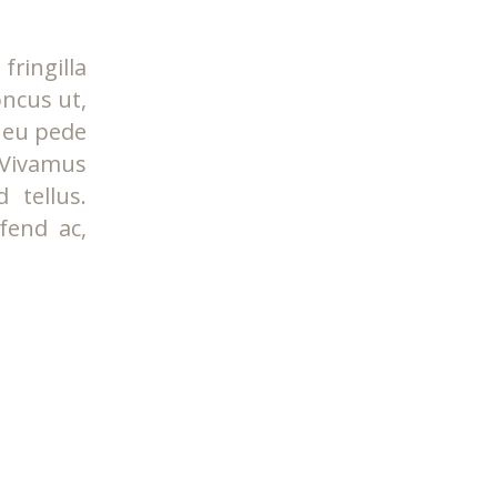
ringilla
oncus ut,
s eu pede
 Vivamus
 tellus.
ifend ac,