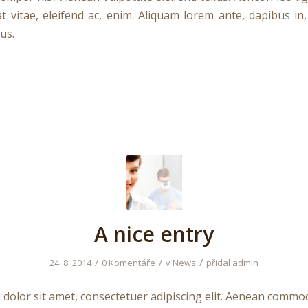
t vitae, eleifend ac, enim. Aliquam lorem ante, dapibus in, 
lus.
A nice entry
/
/
/
24. 8. 2014
0 Komentáře
v
News
přidal
admin
dolor sit amet, consectetuer adipiscing elit. Aenean commod