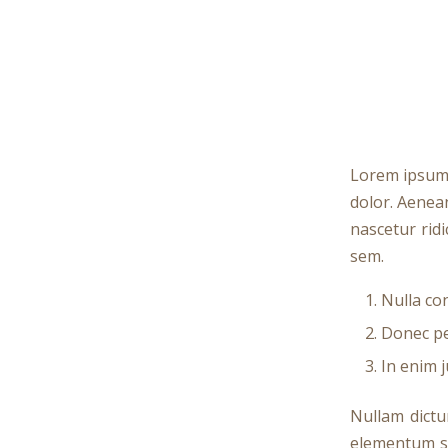
Lorem ipsum 
dolor. Aenea
nascetur ridi
sem.
Nulla co
Donec ped
In enim j
Nullam dictu
elementum se