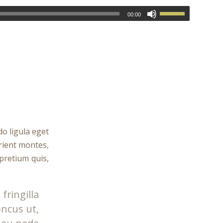
00:00
o ligula eget
rient montes,
 pretium quis,
ringilla
oncus ut,