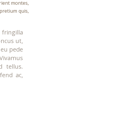
rient montes,
 pretium quis,
ringilla
oncus ut,
s eu pede
 Vivamus
 tellus.
ifend ac,