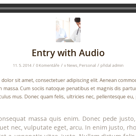
Entry with Audio
/
/
/
11. 5. 2014
0 Komentáře
v
News
,
Personal
přidal
admin
dolor sit amet, consectetuer adipiscing elit. Aenean commod
n massa. Cum sociis natoque penatibus et magnis dis partu
culus mus. Donec quam felis, ultricies nec, pellentesque eu,
onsequat massa quis enim. Donec pede justo, f
iquet nec, vulputate eget, arcu. In enim justo, rh