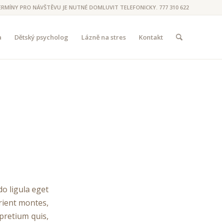
ERMÍNY PRO NÁVŠTĚVU JE NUTNÉ DOMLUVIT TELEFONICKY. 777 310 622
a
Dětský psycholog
Lázně na stres
Kontakt
o ligula eget
rient montes,
 pretium quis,