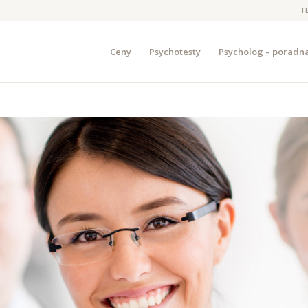
T
Ceny
Psychotesty
Psycholog – poradn