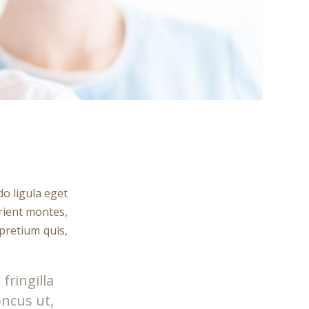
o ligula eget
rient montes,
 pretium quis,
ringilla
oncus ut,