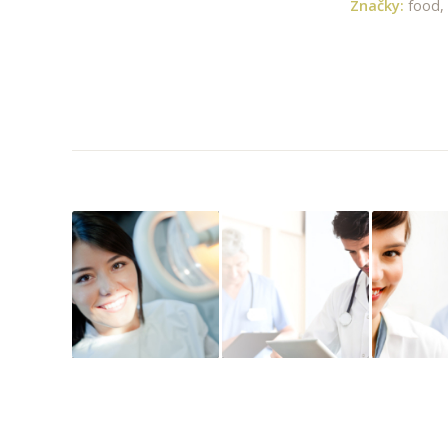
Značky:
food
,