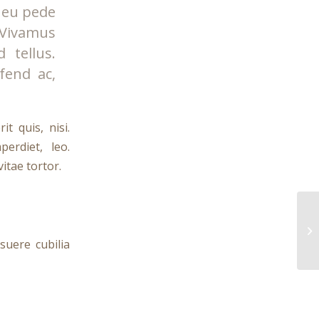
s eu pede
 Vivamus
 tellus.
ifend ac,
t quis, nisi.
erdiet, leo.
itae tortor.
Th
suere cubilia