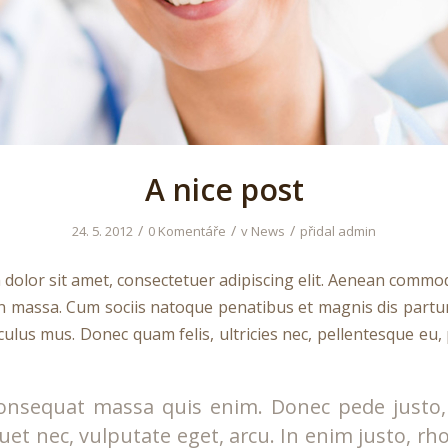
A nice post
/
/
/
24. 5. 2012
0 Komentáře
v
News
přidal
admin
dolor sit amet, consectetuer adipiscing elit. Aenean commod
n massa. Cum sociis natoque penatibus et magnis dis partu
culus mus. Donec quam felis, ultricies nec, pellentesque eu,
onsequat massa quis enim. Donec pede justo, f
iquet nec, vulputate eget, arcu. In enim justo, rh