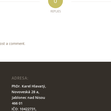
0
REPLIES
post a comment.
ADRESA:
PhDr. Karel Hlavatý,
Novoveská 28 a,
Ja
blonec nad Nisou
466 01
IČO: 10422731,