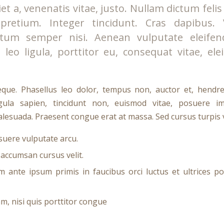
et a, venenatis vitae, justo. Nullam dictum feli
 pretium. Integer tincidunt. Cras dapibus.
tum semper nisi. Aenean vulputate eleifend
leo ligula, porttitor eu, consequat vitae, ele
ue. Phasellus leo dolor, tempus non, auctor et, hendreri
igula sapien, tincidunt non, euismod vitae, posuere imp
esuada. Praesent congue erat at massa. Sed cursus turpis v
uere vulputate arcu.
 accumsan cursus velit.
m ante ipsum primis in faucibus orci luctus et ultrices po
m, nisi quis porttitor congue