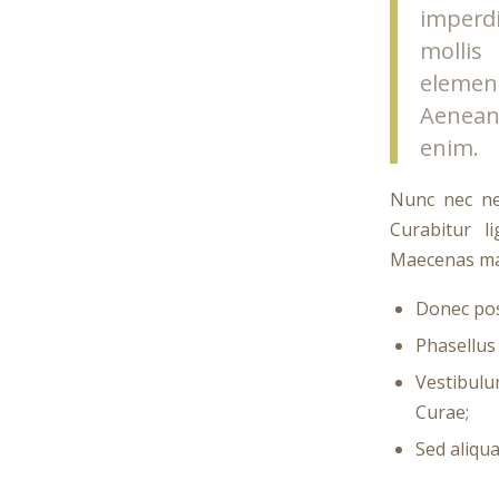
imperdi
mollis
elemen
Aenean 
enim.
Nunc nec neq
Curabitur l
Maecenas mal
Donec pos
Phasellus
Vestibulu
Curae;
Sed aliqua