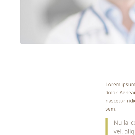
Lorem ipsum 
dolor. Aenea
nascetur ridi
sem.
Nulla c
vel, al