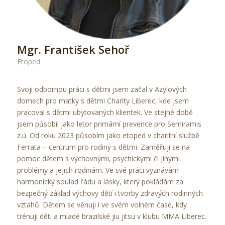
Mgr. František Sehoř
Etoped
Svoji odbornou práci s dětmi jsem začal v Azylových
domech pro matky s dětmi Charity Liberec, kde jsem
pracoval s dětmi ubytovaných klientek. Ve stejné době
jsem působil jako letor primární prevence pro Semiramis
z.ú. Od roku 2023 působím jako etoped v charitní službě
Ferrata – centrum pro rodiny s dětmi. Zaměřuji se na
pomoc dětem s výchovnými, psychickými či jinými
problémy a jejich rodinám. Ve své práci vyznávám
harmonický soulad řádu a lásky, který pokládám za
bezpečný základ výchovy dětí i tvorby zdravých rodinných
vztahů. Dětem se věnuji i ve svém volném čase, kdy
trénuji děti a mladé brazilské jiu jitsu v klubu MMA Liberec.