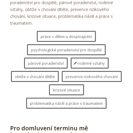
poradenství pro dospělé, párové poradenství, rodinné
vztahy, obtíže v chování dítěte, prevence rizikového
chování, krizové situace, problematika násilí a práce s
traumatem.
práce s dětmi a dospívajícími
psychologické poradenství pro dospělé
párové poradenství
rodinné vztahy
obtíže v chování dítěte
prevence rizikového chování
krizové situace
problematika násilí a práce s traumatem
Pro domluvení terminu mě