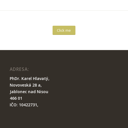
Click me
ADRESA:
PhDr. Karel Hlavatý,
Novoveská 28 a,
Ja
blonec nad Nisou
466 01
IČO: 10422731,