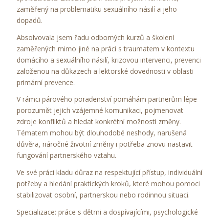
zaměřený na problematiku sexuálního násilí a jeho
dopadů.
Absolvovala jsem řadu odborných kurzů a školení
zaměřených mimo jiné na práci s traumatem v kontextu
domácího a sexuálního násilí, krizovou intervenci, prevenci
založenou na důkazech a lektorské dovednosti v oblasti
primární prevence.
V rámci párového poradenství pomáhám partnerům lépe
porozumět jejich vzájemné komunikaci, pojmenovat
zdroje konfliktů a hledat konkrétní možnosti změny.
Tématem mohou být dlouhodobé neshody, narušená
důvěra, náročné životní změny i potřeba znovu nastavit
fungování partnerského vztahu.
Ve své práci kladu důraz na respektující přístup, individuální
potřeby a hledání praktických kroků, které mohou pomoci
stabilizovat osobní, partnerskou nebo rodinnou situaci.
Specializace: práce s dětmi a dospívajícími, psychologické