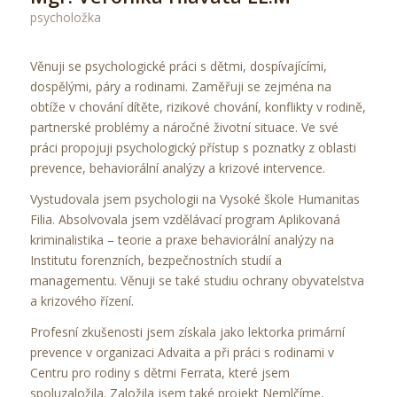
psycholožka
Věnuji se psychologické práci s dětmi, dospívajícími,
dospělými, páry a rodinami. Zaměřuji se zejména na
obtíže v chování dítěte, rizikové chování, konflikty v rodině,
partnerské problémy a náročné životní situace. Ve své
práci propojuji psychologický přístup s poznatky z oblasti
prevence, behaviorální analýzy a krizové intervence.
Vystudovala jsem psychologii na Vysoké škole Humanitas
Filia. Absolvovala jsem vzdělávací program Aplikovaná
kriminalistika – teorie a praxe behaviorální analýzy na
Institutu forenzních, bezpečnostních studií a
managementu. Věnuji se také studiu ochrany obyvatelstva
a krizového řízení.
Profesní zkušenosti jsem získala jako lektorka primární
prevence v organizaci Advaita a při práci s rodinami v
Centru pro rodiny s dětmi Ferrata, které jsem
spoluzaložila. Založila jsem také projekt Nemlčíme,