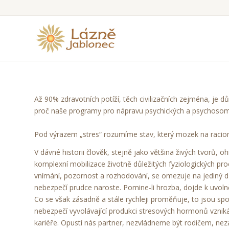
Až 90% zdravotních potíží, těch civilizačních zejména, je
proč naše programy pro nápravu psychických a psychosomat
Pod výrazem „stres“ rozumíme stav, který mozek na racion
V dávné historii člověk, stejně jako většina živých tvorů,
komplexní mobilizace životně důležitých fyziologických proc
vnímání, pozornost a rozhodování, se omezuje na jediný dů
nebezpečí prudce naroste. Pomine-li hrozba, dojde k uvo
Co se však zásadně a stále rychleji proměňuje, to jsou spou
nebezpečí vyvolávající produkci stresových hormonů vznik
kariéře. Opustí nás partner, nezvládneme být rodičem, ne