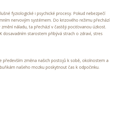
ušné fyziologické i psychické procesy. Pokud nebezpečí
nomním nervovým systémem. Do krizového režimu přechází
y změní náladu, ta přechází v častěji pociťovanou úzkost.
 K dosavadním starostem přibývá strach o zdraví, stres
může především změna našich postojů k sobě, okolnostem a
ým buňkám našeho mozku poskytnout čas k odpočinku.