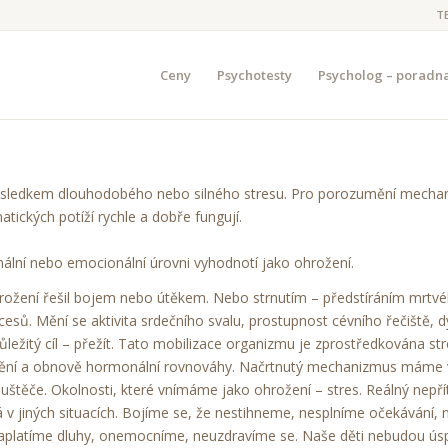
T
Ceny
Psychotesty
Psycholog – poradn
 důsledkem dlouhodobého nebo silného stresu. Pro porozumění mechani
ických potíží rychle a dobře fungují.
ální nebo emocionální úrovni vyhodnotí jako ohrožení.
 ohrožení řešil bojem nebo útěkem. Nebo strnutím – předstíráním mrtvé
esů. Mění se aktivita srdečního svalu, prostupnost cévního řečiště, dý
ležitý cíl – přežít. Tato mobilizace organizmu je zprostředkována st
lnění a obnově hormonální rovnováhy. Načrtnutý mechanizmus máme v
štěče. Okolnosti, které vnímáme jako ohrožení – stres. Reálný nepříte
á v jiných situacích. Bojíme se, že nestihneme, nesplníme očekáván
zaplatíme dluhy, onemocníme, neuzdravíme se. Naše děti nebudou úspě