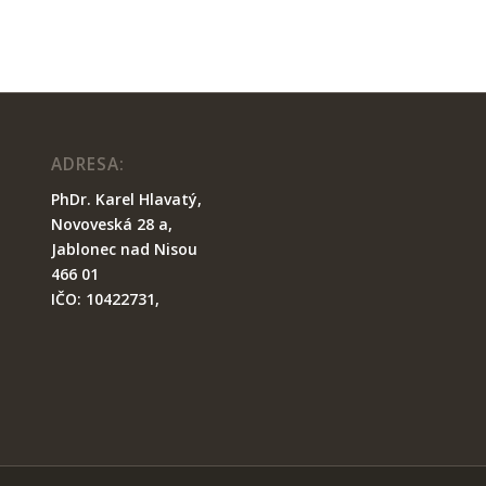
ADRESA:
PhDr. Karel Hlavatý,
Novoveská 28 a,
Ja
blonec nad Nisou
466 01
IČO: 10422731,