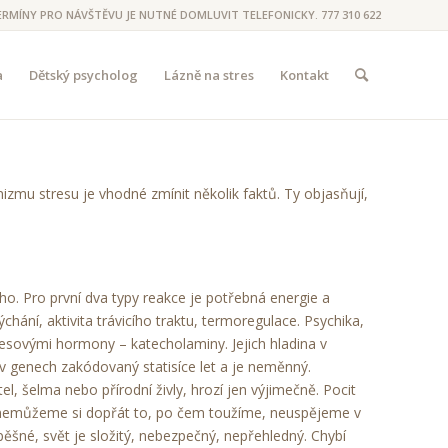
ERMÍNY PRO NÁVŠTĚVU JE NUTNÉ DOMLUVIT TELEFONICKY. 777 310 622
a
Dětský psycholog
Lázně na stres
Kontakt
zmu stresu je vhodné zmínit několik faktů. Ty objasňují,
ho. Pro první dva typy reakce je potřebná energie a
chání, aktivita trávicího traktu, termoregulace. Psychika,
resovými hormony – katecholaminy. Jejich hladina v
 genech zakódovaný statisíce let a je neměnný.
l, šelma nebo přírodní živly, hrozí jen výjimečně. Pocit
í, nemůžeme si dopřát to, po čem toužíme, neuspějeme v
šné, svět je složitý, nebezpečný, nepřehledný. Chybí