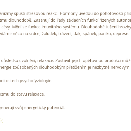
anizmy spustí stresovou reakci. Hormony uvedou do pohotovosti přísl
izmu dlouhodobě. Zasahují do řady základních funkcí řízených auto
átra, cévy. Mění se funkce imunitního systému. Dlouhodobé tušení hrozb
edáme něco na srdce, žaludek, trávení, tlak, spánek, paniku, deprese.
v důsledku uvolnění, relaxace. Zastavit jejich opětovnou produkci 
ké energie způsobených dlouhodobým přetížením je nezbytné nervov
nitostech psychofyziologie.
izmu do stavu relaxace.
generují svůj energetický potenciál.
ÍK