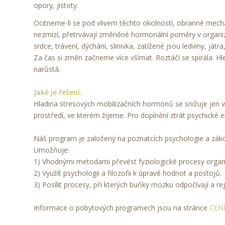
opory, jistoty.
Ocitneme-li se pod vlivem těchto okolností, obranné mech
nezmizí, přetrvávají změněné hormonální poměry v organ
srdce, trávení, dýchání, slinivka, zatížené jsou ledviny, j
Za čas si změn začneme více všímat. Roztáčí se spirála. Hl
narůstá.
Jaké je řešení.
Hladina stresových mobilizačních hormonů se snižuje jen 
prostředí, ve kterém žijeme. Pro doplnění ztrát psychic
Náš program je založený na poznatcích psychologie a záko
Umožňuje:
1) Vhodnými metodami převést fyziologické procesy organ
2) Využít psychologii a filozofii k úpravě hodnot a postojů.
3) Posílit procesy, při kterých buňky mozku odpočívají a re
Informace o pobytových programech jsou na stránce
CEN