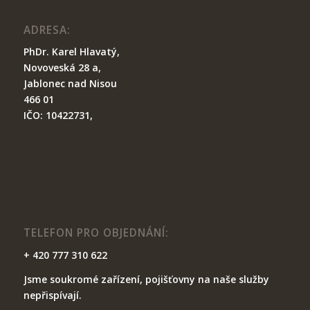
ADRESA:
PhDr. Karel Hlavatý,
Novoveská 28 a,
Ja
blonec nad Nisou
466 01
IČO: 10422731,
TELEFON PRO OBJEDNÁNÍ:
+ 420 777 310 622
Jsme soukromé zařízení, pojišťovny na naše služby
nepřispívají.