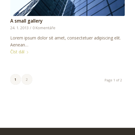
A small gallery
24. 1. 2013
/
0 Komentáře
Lorem ipsum dolor sit amet, consectetuer adipiscing elit.
Aenean…
Číst dál
1
2
Page 1 of 2